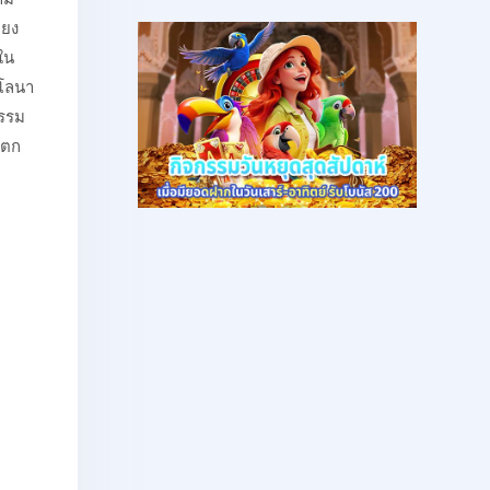
ียง
ใน
ซโลนา
กรรม
่ตก