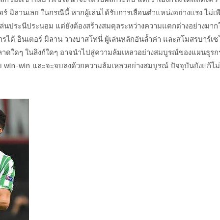
์ มิลานเลย ในกรณีนี้ หากผู้เล่นได้รับการเลื่อนตำแหน่งอย่างแรง ไม่เพ
เล่นประนีประนอม แต่ยังต้องสร้างสมดุลระหว่างความแตกต่างอย่างมาก
รได้ อินเตอร์ มิลาน วางบาสโทนี่ ผู้เล่นหลักอันล้ำค่า และสโมสรบาร์เ
ลาดใดๆ ในลิงก์ใดๆ อาจนำไปสู่ความล้มเหลวอย่างสมบูรณ์ของแผนธุร
บบ win-win และจะจบลงด้วยความล้มเหลวอย่างสมบูรณ์ ปัจจุบันยังแก้ไม