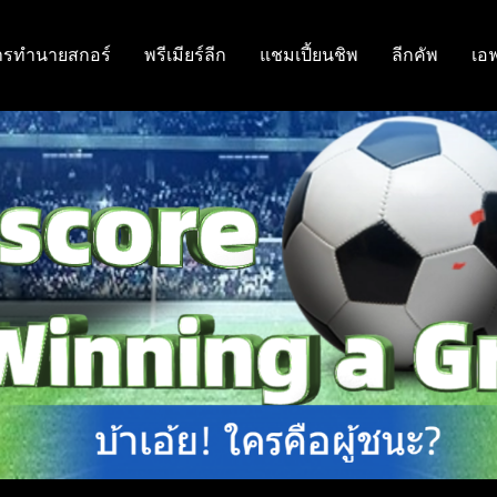
ารทำนายสกอร์
พรีเมียร์ลีก
แชมเปี้ยนชิพ
ลีกคัพ
เอ