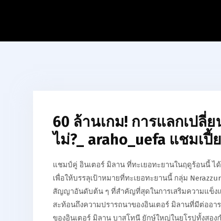
60 ล้านเกม! การแลกเปลี่ย
ไม่?_ araho_uefa แชมเปี้ย
แชมป์คู่ อินเตอร์ มิลาน ที่ทะเยอทะยานในฤดูร้อนนี้ ไ
เพื่อให้บรรลุเป้าหมายที่ทะเยอทะยานนี้ กลุ่ม Nerazzu
สัญญาอันดับต้น ๆ ที่สำคัญที่สุดในการเสริมความแข็
สะท้อนถึงความปรารถนาของอินเตอร์ มิลานที่มีต่ออ
ของอินเตอร์ มิลาน บาสโทนี ยักษ์ใหญ่ในยุโรปทั้งสองก