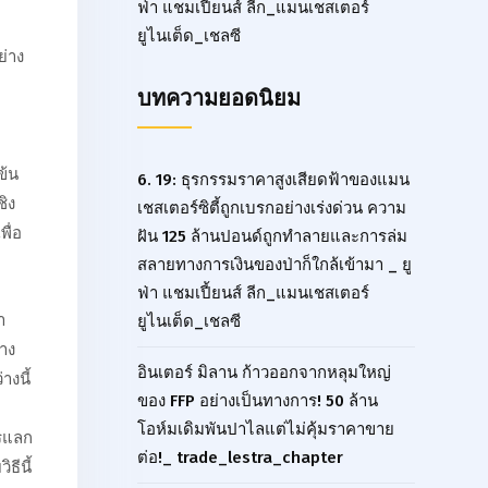
ฟ่า แชมเปี้ยนส์ ลีก_แมนเชสเตอร์
ยูไนเต็ด_เชลซี
ย่าง
บทความยอดนิยม
ข้น
6. 19: ธุรกรรมราคาสูงเสียดฟ้าของแมน
ิง
เชสเตอร์ซิตี้ถูกเบรกอย่างเร่งด่วน ความ
พื่อ
ฝัน 125 ล้านปอนด์ถูกทำลายและการล่ม
สลายทางการเงินของป่าก็ใกล้เข้ามา _ ยู
ฟ่า แชมเปี้ยนส์ ลีก_แมนเชสเตอร์
า
ยูไนเต็ด_เชลซี
าง
อินเตอร์ มิลาน ก้าวออกจากหลุมใหญ่
างนี้
ของ FFP อย่างเป็นทางการ! 50 ล้าน
โอห์มเดิมพันปาไลแต่ไม่คุ้มราคาขาย
รแลก
ต่อ!_ trade_lestra_chapter
ธีนี้