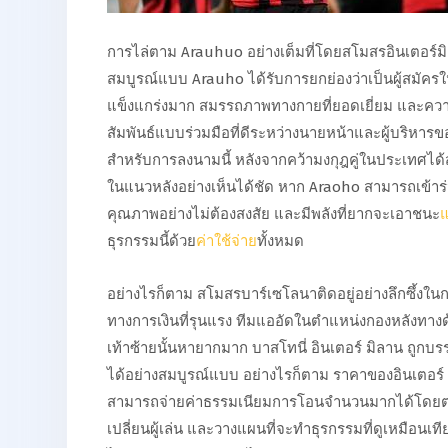
การไล่ตาม Arauhuo อย่างเต็มที่โดยสโมสรอินเตอร์ม
สมบูรณ์แบบ Arauho ได้รับการยกย่องว่าเป็นผู้สมัคร
แข็งแกร่งมาก สมรรถภาพทางกายที่ยอดเยี่ยม และควา
สัมพันธ์แบบร่วมมือที่ดีระหว่างนายหน้าและผู้บริหารขอ
สำหรับการลงนามนี้ หลังจากคว้ามงกุฎคู่ในประเทศได้สำเ
ในแนวหลังอย่างเห็นได้ชัด หาก Araoho สามารถเข้าร
คุณภาพอย่างไม่ต้องสงสัย และมีพลังที่ยากจะเอาชนะ
แ
ธุรกรรมนี้ด้วย
ค่าใช้จ่าย
ทั้งหมด
อย่างไรก็ตาม สโมสรบาร์เซโลนาติดอยู่อย่างลึกซึ้งใ
ทางการเงินที่รุนแรง ทีมแออัดในตำแหน่งกองหลังทาง
เท้าซ้ายนั้นหายากมาก บาสโทนี่ อินเตอร์ มิลาน ถูกบร
ได้อย่างสมบูรณ์แบบ อย่างไรก็ตาม ราคาของอินเตอร์
สามารถจ่ายค่าธรรมเนียมการโอนจำนวนมากได้โดยตร
เปลี่ยนผู้เล่น และวางแผนที่จะทำธุรกรรมที่ดูเหมือนเทีย