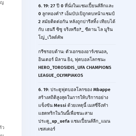
ัญ
6. 19: 27 ปี 0 ที่นั่งในแชมเปี้ยนส์ลีกและ
0 ลูกทองคำ? เอ็มบัปเป้ถูกตบหน้าแชมป์
2 สมัยติดต่อกัน หลังถูกปารีสทิ้ง เทียบได้
กับ เฮนรี ซิซู จริงหรือ?_ ซีดาน ไล มูริน
โญ่_เวิลด์คัพ
กรีซรอบด้าน: ตัวเอกของอาร์เซนอล,
อินเตอร์ มิลาน ยิง, ฟุตบอลโลกชนะ
HERO_TOROSIDIS_UFA CHAMPIONS
LEAGUE_OLYMPIAKOS
6. 19: ประตูฟุตบอลโลกของ Mbappe
สร้างสถิติสูงสุดในการให้บริการอย่าง
แข็งขัน Messi ด้วยเหตุนี้ เมสซี่จึงทำ
แฮตทริกในวันนี้เพื่อชนะสาม
ประตู_up_uefa แชมเปี้ยนส์ลีก_แมน
ตัว
เชสเตอร์
าม