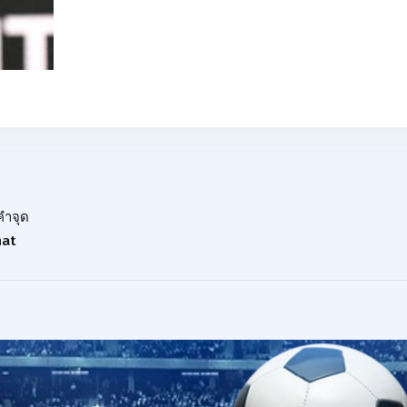
คำจุด
hat