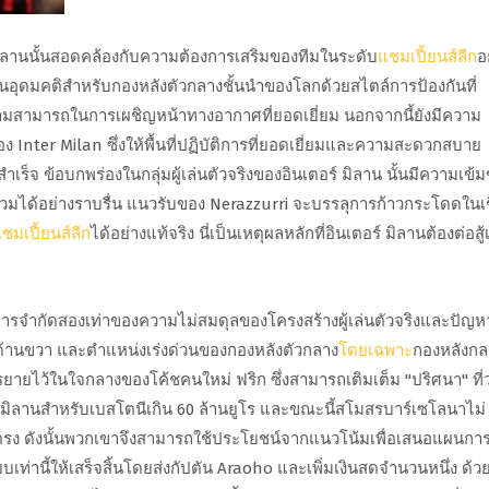
ิลานนั้นสอดคล้องกับความต้องการเสริมของทีมในระดับ
แชมเปี้ยนส์ลีก
อ
ในอุดมคติสำหรับกองหลังตัวกลางชั้นนำของโลกด้วยสไตล์การป้องกันที่
มสามารถในการเผชิญหน้าทางอากาศที่ยอดเยี่ยม นอกจากนี้ยังมีความ
ง Inter Milan ซึ่งให้พื้นที่ปฏิบัติการที่ยอดเยี่ยมและความสะดวกสบาย
ร็จ ข้อบกพร่องในกลุ่มผู้เล่นตัวจริงของอินเตอร์ มิลาน นั้นมีความเข้ม
่วมได้อย่างราบรื่น แนวรับของ Nerazzurri จะบรรลุการก้าวกระโดดในเช
ชมเปี้ยนส์ลีก
ได้อย่างแท้จริง นี่เป็นเหตุผลหลักที่อินเตอร์ มิลานต้องต่อสู้เ
นการจำกัดสองเท่าของความไม่สมดุลของโครงสร้างผู้เล่นตัวจริงและปัญห
ด้านขวา และตำแหน่งเร่งด่วนของกองหลังตัวกลาง
โดยเฉพาะ
กองหลังกล
รยายไว้ในใจกลางของโค้ชคนใหม่ ฟริก ซึ่งสามารถเติมเต็ม "ปริศนา" ที่ว่
 มิลานสำหรับเบสโตนีเกิน 60 ล้านยูโร และขณะนี้สโมสรบาร์เซโลนาไม่
ง ดังนั้นพวกเขาจึงสามารถใช้ประโยชน์จากแนวโน้มเพื่อเสนอแผนกา
บเท่านี้ให้เสร็จสิ้นโดยส่งกัปตัน Araoho และเพิ่มเงินสดจำนวนหนึ่ง ด้วยวิ