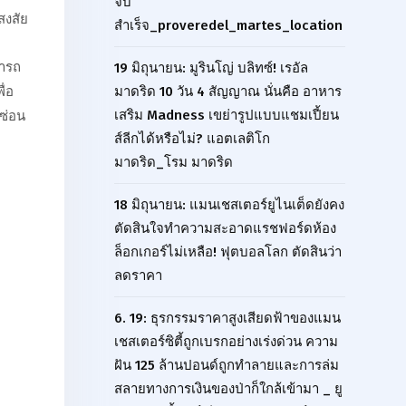
จบ
สงสัย
สำเร็จ_proveredel_martes_location
มารถ
19 มิถุนายน: มูรินโญ่ บลิทซ์! เรอัล
ื่อ
มาดริด 10 วัน 4 สัญญาณ นั่นคือ อาหาร
เสริม Madness เขย่ารูปแบบแชมเปี้ยน
วซ่อน
ส์ลีกได้หรือไม่? แอตเลติโก
มาดริด_โรม มาดริด
18 มิถุนายน: แมนเชสเตอร์ยูไนเต็ดยังคง
ตัดสินใจทำความสะอาดแรชฟอร์ดห้อง
ล็อกเกอร์ไม่เหลือ! ฟุตบอลโลก ตัดสินว่า
ลดราคา
6. 19: ธุรกรรมราคาสูงเสียดฟ้าของแมน
เชสเตอร์ซิตี้ถูกเบรกอย่างเร่งด่วน ความ
ฝัน 125 ล้านปอนด์ถูกทำลายและการล่ม
สลายทางการเงินของป่าก็ใกล้เข้ามา _ ยู