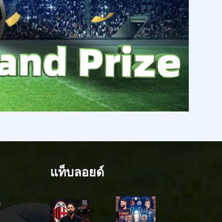
แท็บลอยด์
ล