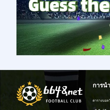
การนำ
ตารางบอลวั