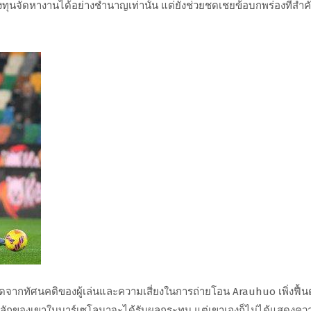
ุนจัดหางานได้อย่างชำนาญเท่านั้น แต่ยังช่วยชดเชยข้อบกพร่องที่สำค
กิดจากทัศนคติของผู้เล่นและความเสี่ยงในการถ่ายโอน Arauhuo เพิ่งฟื้น
งหลักของเขาในบาร์เซโลนาจะได้รับผลกระทบ แต่เขาเองก็ไม่ได้แสดงคว