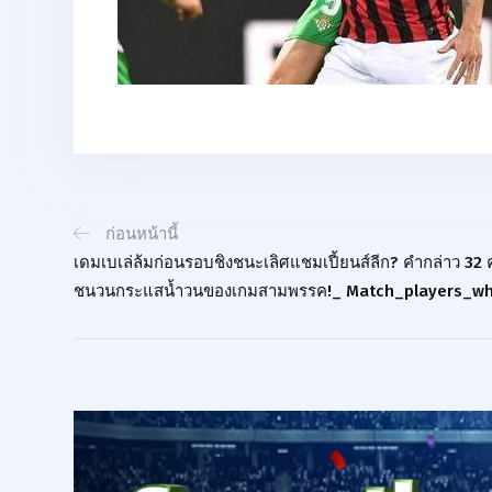
ก่อนหน้านี้
เดมเบเล่ล้มก่อนรอบชิงชนะเลิศแชมเปี้ยนส์ลีก? คำกล่าว 32 
ชนวนกระแสน้ำวนของเกมสามพรรค!_ Match_players_w